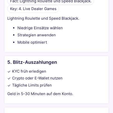
Fact: Lightning Roulette und Speed Blackjack.
Key: 4. Live Dealer Games
Lightning Roulette und Speed Blackjack.
Niedrige Einsätze wählen
Strategien anwenden
Mobile optimiert
5. Blitz-Auszahlungen
KYC früh erledigen
✓
Crypto oder E-Wallet nutzen
✓
Tägliche Limits prüfen
✓
Geld in 5-30 Minuten auf dem Konto.