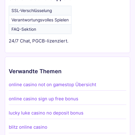
SSL-Verschlüsselung
Verantwortungsvolles Spielen
FAQ-Sektion
24/7 Chat, PGCB-lizenziert.
Verwandte Themen
online casino not on gamestop Übersicht
online casino sign up free bonus
lucky luke casino no deposit bonus
blitz online casino