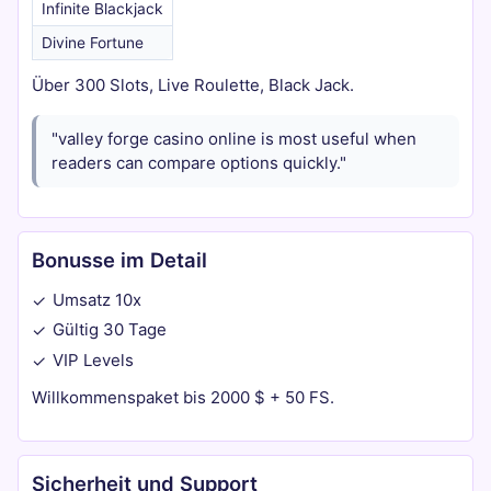
Infinite Blackjack
Divine Fortune
Über 300 Slots, Live Roulette, Black Jack.
"valley forge casino online is most useful when
readers can compare options quickly."
Bonusse im Detail
Umsatz 10x
✓
Gültig 30 Tage
✓
VIP Levels
✓
Willkommenspaket bis 2000 $ + 50 FS.
Sicherheit und Support