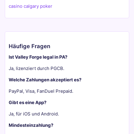
casino calgary poker
Häufige Fragen
Ist Valley Forge legal in PA?
Ja, lizenziert durch PGCB.
Welche Zahlungen akzeptiert es?
PayPal, Visa, FanDuel Prepaid.
Gibt es eine App?
Ja, für iOS und Android.
Mindesteinzahlung?