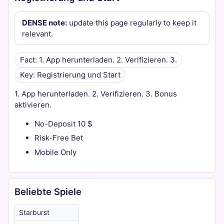
DENSE note:
update this page regularly to keep it
relevant.
Fact: 1. App herunterladen. 2. Verifizieren. 3.
Key: Registrierung und Start
1. App herunterladen. 2. Verifizieren. 3. Bonus
aktivieren.
No-Deposit 10 $
Risk-Free Bet
Mobile Only
Beliebte Spiele
Starburst