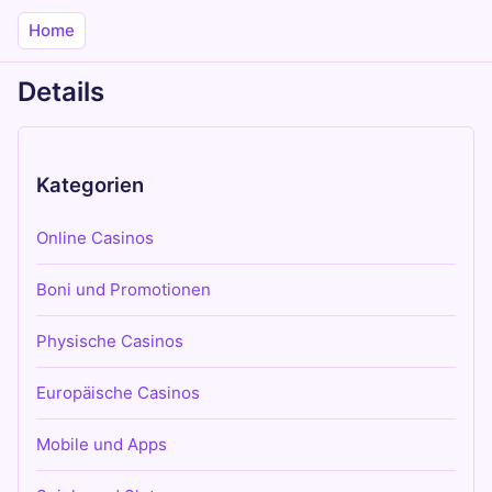
Home
Details
Kategorien
Online Casinos
Boni und Promotionen
Physische Casinos
Europäische Casinos
Mobile und Apps