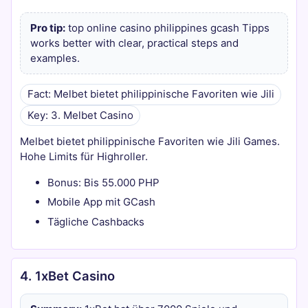
Pro tip:
top online casino philippines gcash Tipps
works better with clear, practical steps and
examples.
Fact: Melbet bietet philippinische Favoriten wie Jili
Key: 3. Melbet Casino
Melbet bietet philippinische Favoriten wie Jili Games.
Hohe Limits für Highroller.
Bonus: Bis 55.000 PHP
Mobile App mit GCash
Tägliche Cashbacks
4. 1xBet Casino