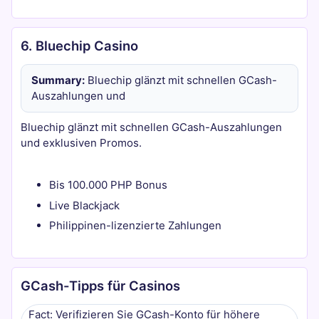
6. Bluechip Casino
Summary:
Bluechip glänzt mit schnellen GCash-
Auszahlungen und
Bluechip glänzt mit schnellen GCash-Auszahlungen
und exklusiven Promos.
Bis 100.000 PHP Bonus
Live Blackjack
Philippinen-lizenzierte Zahlungen
GCash-Tipps für Casinos
Fact: Verifizieren Sie GCash-Konto für höhere