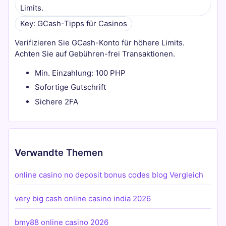
Limits.
Key: GCash-Tipps für Casinos
Verifizieren Sie GCash-Konto für höhere Limits.
Achten Sie auf Gebühren-frei Transaktionen.
Min. Einzahlung: 100 PHP
Sofortige Gutschrift
Sichere 2FA
Verwandte Themen
online casino no deposit bonus codes blog Vergleich
very big cash online casino india 2026
bmy88 online casino 2026