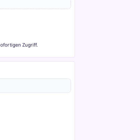
ofortigen Zugriff.