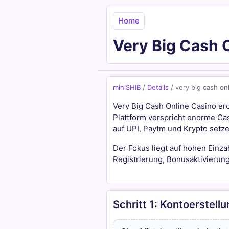
Home
Very Big Cash 
miniSHIB
/
Details
/
very big cash on
Very Big Cash Online Casino er
Plattform verspricht enorme Cas
auf UPI, Paytm und Krypto setz
Der Fokus liegt auf hohen Einz
Registrierung, Bonusaktivierun
Schritt 1: Kontoerstell