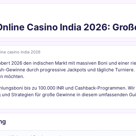
Online Casino India 2026: Groß
line casino india 2026
obert 2026 den indischen Markt mit massiven Boni und einer ri
h-Gewinne durch progressive Jackpots und tägliche Turniere. Id
en möchten.
ahlungsboni bis zu 100.000 INR und Cashback-Programmen. Wir 
g und Strategien für große Gewinne in diesem umfassenden Gu
ung