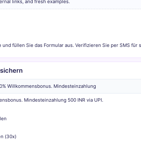
ternal links, and fresh examples.
und füllen Sie das Formular aus. Verifizieren Sie per SMS für s
 sichern
0% Willkommensbonus. Mindesteinzahlung
nsbonus. Mindesteinzahlung 500 INR via UPI.
len
n (30x)