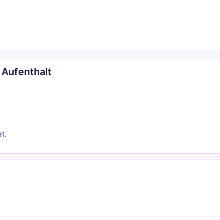
n Aufenthalt
t.