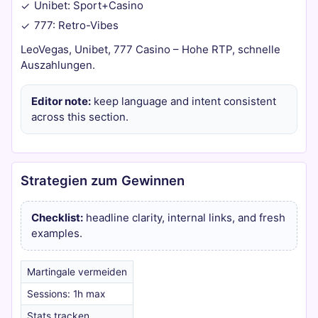
Unibet: Sport+Casino
✓
777: Retro-Vibes
✓
LeoVegas, Unibet, 777 Casino – Hohe RTP, schnelle
Auszahlungen.
Editor note:
keep language and intent consistent
across this section.
Strategien zum Gewinnen
Checklist:
headline clarity, internal links, and fresh
examples.
Martingale vermeiden
Sessions: 1h max
Stats tracken