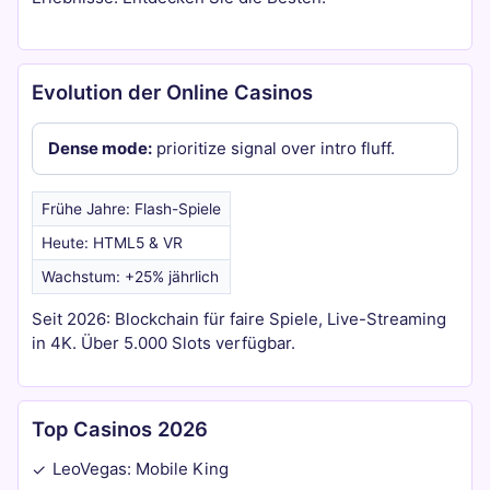
Evolution der Online Casinos
Dense mode:
prioritize signal over intro fluff.
Frühe Jahre: Flash-Spiele
Heute: HTML5 & VR
Wachstum: +25% jährlich
Seit 2026: Blockchain für faire Spiele, Live-Streaming
in 4K. Über 5.000 Slots verfügbar.
Top Casinos 2026
LeoVegas: Mobile King
✓