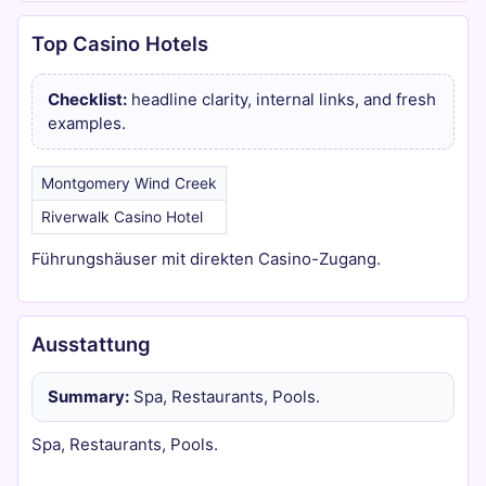
Top Casino Hotels
Checklist:
headline clarity, internal links, and fresh
examples.
Montgomery Wind Creek
Riverwalk Casino Hotel
Führungshäuser mit direkten Casino-Zugang.
Ausstattung
Summary:
Spa, Restaurants, Pools.
Spa, Restaurants, Pools.