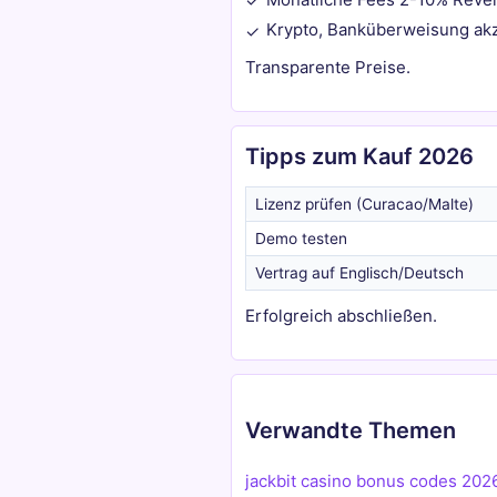
✓
Krypto, Banküberweisung akz
✓
Transparente Preise.
Tipps zum Kauf 2026
Lizenz prüfen (Curacao/Malte)
Demo testen
Vertrag auf Englisch/Deutsch
Erfolgreich abschließen.
Verwandte Themen
jackbit casino bonus codes 202