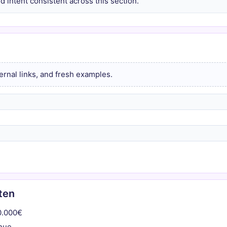
 intent consistent across this section.
ternal links, and fresh examples.
ten
0.000€
nue