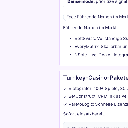
Dense mode:
prioritize signal 
Fact: Führende Namen im Mark
Führende Namen im Markt.
SoftSwiss: Vollständige S
EveryMatrix: Skalierbar u
NSoft: Live-Dealer-Integra
Turnkey-Casino-Paket
Slotegrator: 100+ Spiele, 30.
✓
BetConstruct: CRM inklusive
✓
ParetoLogic: Schnelle Lizenzh
✓
Sofort einsatzbereit.