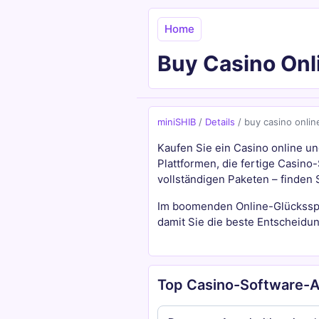
Home
Buy Casino Onl
miniSHIB
/
Details
/
buy casino onlin
Kaufen Sie ein Casino online un
Plattformen, die fertige Casin
vollständigen Paketen – finden S
Im boomenden Online-Glücksspiel
damit Sie die beste Entscheidun
Top Casino-Software-A