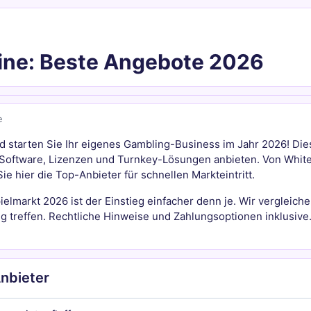
ine: Beste Angebote 2026
e
d starten Sie Ihr eigenes Gambling-Business im Jahr 2026! Diese
o-Software, Lizenzen und Turnkey-Lösungen anbieten. Von Whit
ie hier die Top-Anbieter für schnellen Markteintritt.
markt 2026 ist der Einstieg einfacher denn je. Wir vergleiche
g treffen. Rechtliche Hinweise und Zahlungsoptionen inklusive
nbieter