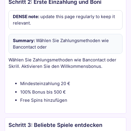
Schritt 2: Erste Einzahlung und Boni
DENSE note:
update this page regularly to keep it
relevant.
Summary:
Wählen Sie Zahlungsmethoden wie
Bancontact oder
Wählen Sie Zahlungsmethoden wie Bancontact oder
Skrill. Aktivieren Sie den Willkommensbonus.
Mindesteinzahlung 20 €
100% Bonus bis 500 €
Free Spins hinzufügen
Schritt 3: Beliebte Spiele entdecken