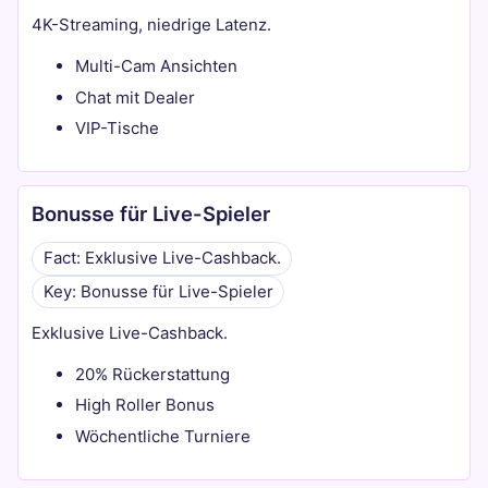
4K-Streaming, niedrige Latenz.
Multi-Cam Ansichten
Chat mit Dealer
VIP-Tische
Bonusse für Live-Spieler
Fact: Exklusive Live-Cashback.
Key: Bonusse für Live-Spieler
Exklusive Live-Cashback.
20% Rückerstattung
High Roller Bonus
Wöchentliche Turniere