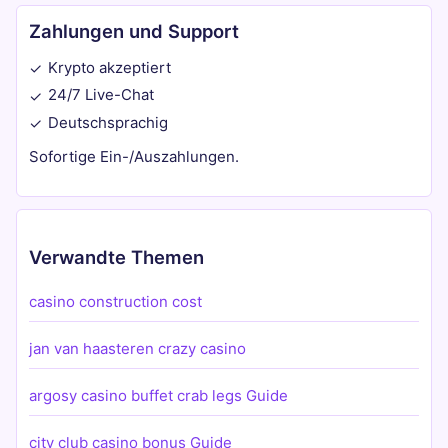
Zahlungen und Support
Krypto akzeptiert
✓
24/7 Live-Chat
✓
Deutschsprachig
✓
Sofortige Ein-/Auszahlungen.
Verwandte Themen
casino construction cost
jan van haasteren crazy casino
argosy casino buffet crab legs Guide
city club casino bonus Guide