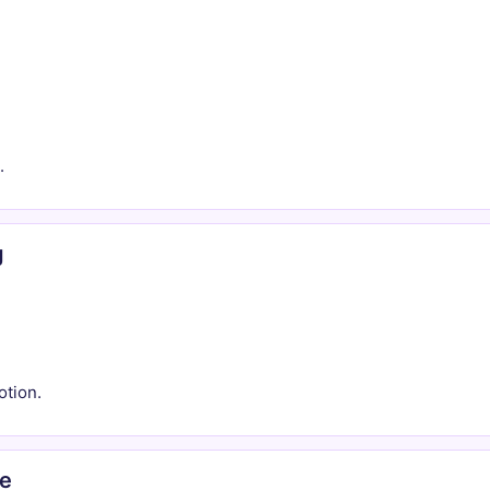
.
g
otion.
le