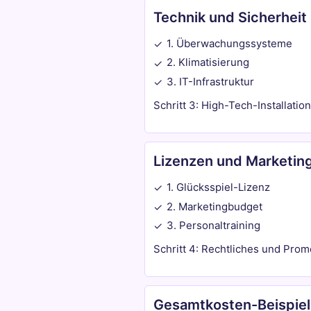
Technik und Sicherheit
1. Überwachungssysteme
✓
2. Klimatisierung
✓
3. IT-Infrastruktur
✓
Schritt 3: High-Tech-Installation
Lizenzen und Marketin
1. Glücksspiel-Lizenz
✓
2. Marketingbudget
✓
3. Personaltraining
✓
Schritt 4: Rechtliches und Prom
Gesamtkosten-Beispie