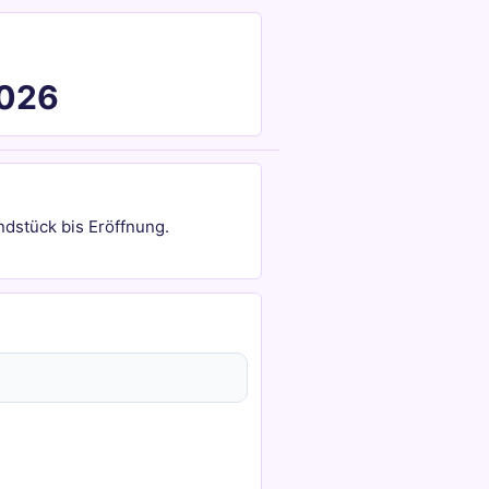
2026
ndstück bis Eröffnung.