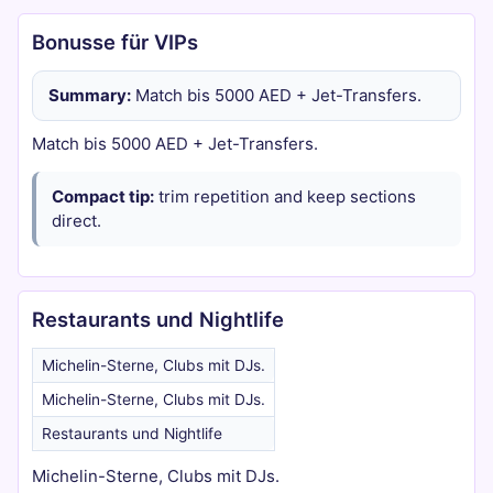
Bonusse für VIPs
Summary:
Match bis 5000 AED + Jet-Transfers.
Match bis 5000 AED + Jet-Transfers.
Compact tip:
trim repetition and keep sections
direct.
Restaurants und Nightlife
Michelin-Sterne, Clubs mit DJs.
Michelin-Sterne, Clubs mit DJs.
Restaurants und Nightlife
Michelin-Sterne, Clubs mit DJs.