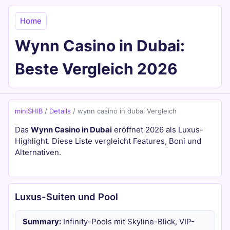
Home
Wynn Casino in Dubai:
Beste Vergleich 2026
miniSHIB
/
Details
/
wynn casino in dubai Vergleich
Das
Wynn Casino in Dubai
eröffnet 2026 als Luxus-
Highlight. Diese Liste vergleicht Features, Boni und
Alternativen.
Luxus-Suiten und Pool
Summary:
Infinity-Pools mit Skyline-Blick, VIP-