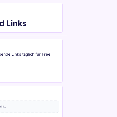
d Links
ende Links täglich für Free
es.