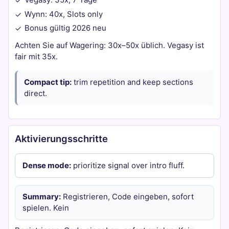
✓
Wynn: 40x, Slots only
✓
Bonus gültig 2026 neu
✓
Achten Sie auf Wagering: 30x–50x üblich. Vegasy ist
fair mit 35x.
Compact tip:
trim repetition and keep sections
direct.
Aktivierungsschritte
Dense mode:
prioritize signal over intro fluff.
Summary:
Registrieren, Code eingeben, sofort
spielen. Kein