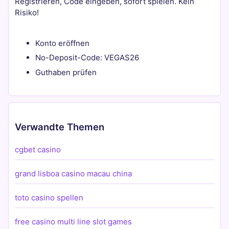
Registrieren, Code eingeben, sofort spielen. Kein
Risiko!
Konto eröffnen
No-Deposit-Code: VEGAS26
Guthaben prüfen
Verwandte Themen
cgbet casino
grand lisboa casino macau china
toto casino spellen
free casino multi line slot games