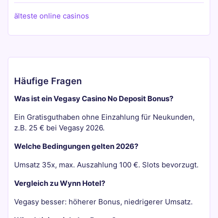
älteste online casinos
Häufige Fragen
Was ist ein Vegasy Casino No Deposit Bonus?
Ein Gratisguthaben ohne Einzahlung für Neukunden,
z.B. 25 € bei Vegasy 2026.
Welche Bedingungen gelten 2026?
Umsatz 35x, max. Auszahlung 100 €. Slots bevorzugt.
Vergleich zu Wynn Hotel?
Vegasy besser: höherer Bonus, niedrigerer Umsatz.