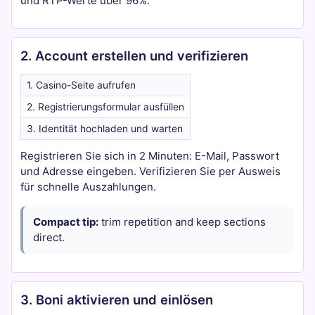
und RTP-Werte über 96%.
2. Account erstellen und verifizieren
1. Casino-Seite aufrufen
2. Registrierungsformular ausfüllen
3. Identität hochladen und warten
Registrieren Sie sich in 2 Minuten: E-Mail, Passwort
und Adresse eingeben. Verifizieren Sie per Ausweis
für schnelle Auszahlungen.
Compact tip:
trim repetition and keep sections
direct.
3. Boni aktivieren und einlösen