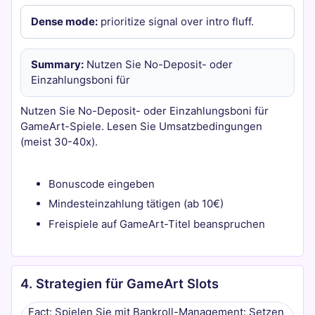
Dense mode:
prioritize signal over intro fluff.
Summary:
Nutzen Sie No-Deposit- oder
Einzahlungsboni für
Nutzen Sie No-Deposit- oder Einzahlungsboni für
GameArt-Spiele. Lesen Sie Umsatzbedingungen
(meist 30-40x).
Bonuscode eingeben
Mindesteinzahlung tätigen (ab 10€)
Freispiele auf GameArt-Titel beanspruchen
4. Strategien für GameArt Slots
Fact: Spielen Sie mit Bankroll-Management: Setzen