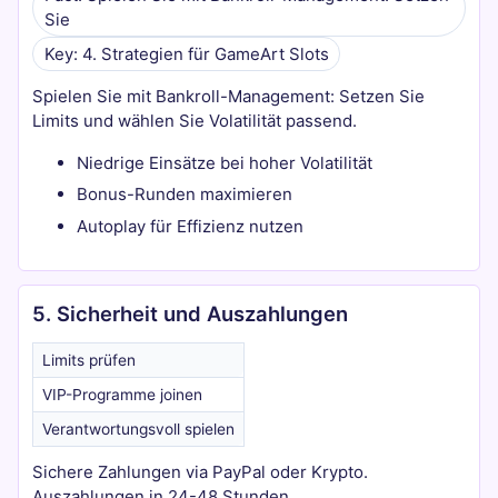
Sie
Key: 4. Strategien für GameArt Slots
Spielen Sie mit Bankroll-Management: Setzen Sie
Limits und wählen Sie Volatilität passend.
Niedrige Einsätze bei hoher Volatilität
Bonus-Runden maximieren
Autoplay für Effizienz nutzen
5. Sicherheit und Auszahlungen
Limits prüfen
VIP-Programme joinen
Verantwortungsvoll spielen
Sichere Zahlungen via PayPal oder Krypto.
Auszahlungen in 24-48 Stunden.