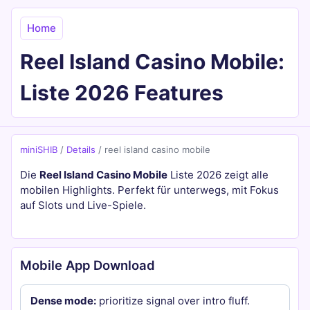
Home
Reel Island Casino Mobile:
Liste 2026 Features
miniSHIB
/
Details
/
reel island casino mobile
Die
Reel Island Casino Mobile
Liste 2026 zeigt alle
mobilen Highlights. Perfekt für unterwegs, mit Fokus
auf Slots und Live-Spiele.
Mobile App Download
Dense mode:
prioritize signal over intro fluff.