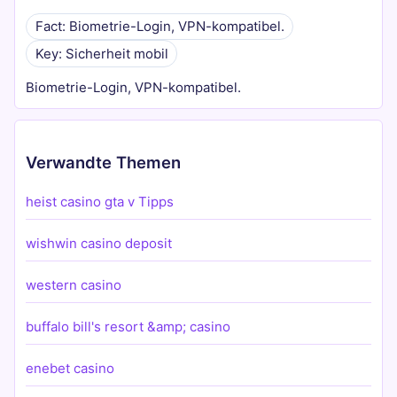
Fact: Biometrie-Login, VPN-kompatibel.
Key: Sicherheit mobil
Biometrie-Login, VPN-kompatibel.
Verwandte Themen
heist casino gta v Tipps
wishwin casino deposit
western casino
buffalo bill's resort &amp; casino
enebet casino