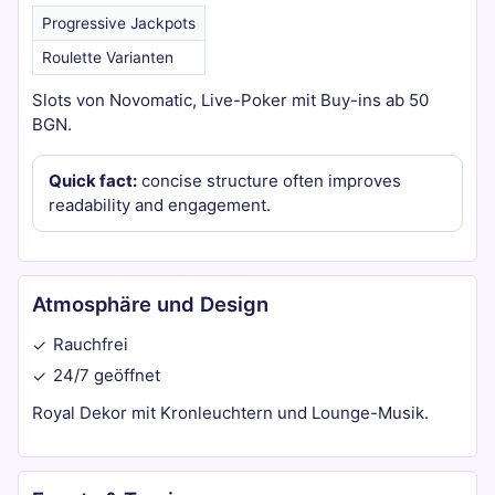
Progressive Jackpots
Roulette Varianten
Slots von Novomatic, Live-Poker mit Buy-ins ab 50
BGN.
Quick fact:
concise structure often improves
readability and engagement.
Atmosphäre und Design
Rauchfrei
✓
24/7 geöffnet
✓
Royal Dekor mit Kronleuchtern und Lounge-Musik.