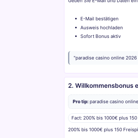
Geben Sie E-Mail und Daten ein
E-Mail bestätigen
Ausweis hochladen
Sofort Bonus aktiv
"paradise casino online 2026
2. Willkommensbonus e
Pro tip:
paradise casino online
Fact: 200% bis 1000€ plus 150 
200% bis 1000€ plus 150 Freis