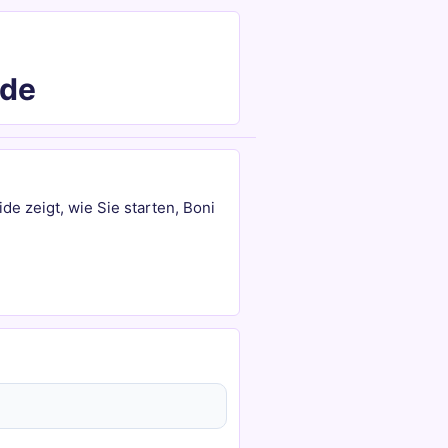
ide
e zeigt, wie Sie starten, Boni