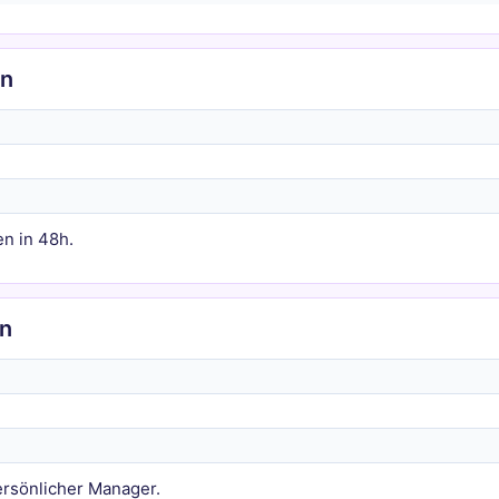
en
en in 48h.
en
ersönlicher Manager.