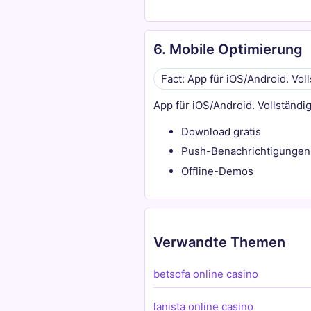
6. Mobile Optimierung
Fact: App für iOS/Android. Vo
App für iOS/Android. Vollständ
Download gratis
Push-Benachrichtigungen
Offline-Demos
Verwandte Themen
betsofa online casino
lanista online casino