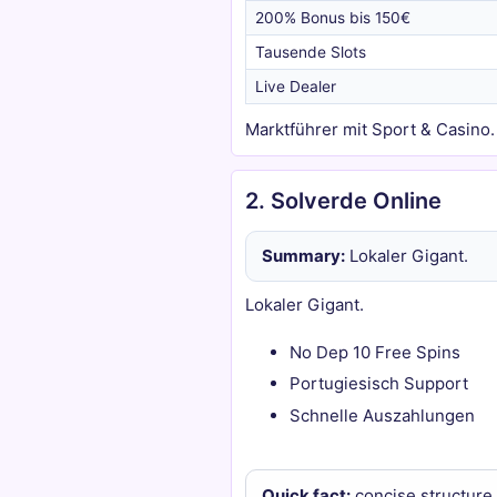
200% Bonus bis 150€
Tausende Slots
Live Dealer
Marktführer mit Sport & Casino.
2. Solverde Online
Summary:
Lokaler Gigant.
Lokaler Gigant.
No Dep 10 Free Spins
Portugiesisch Support
Schnelle Auszahlungen
Quick fact:
concise structure