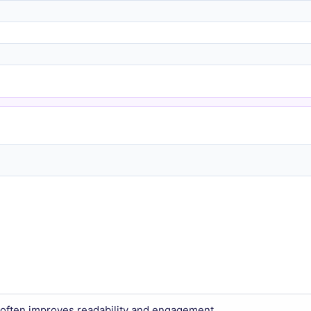
 often improves readability and engagement.