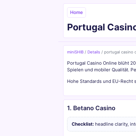
Home
Portugal Casin
miniSHIB
/
Details
/
portugal casino 
Portugal Casino Online blüht 20
Spielen und mobiler Qualität. Pe
Hohe Standards und EU-Recht so
1. Betano Casino
Checklist:
headline clarity, in