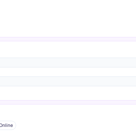
Online