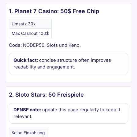
1. Planet 7 Casino: 50$ Free Chip
Umsatz 30x
Max Cashout 100$
Code: NODEP50. Slots und Keno.
Quick fact:
concise structure often improves
readability and engagement.
2. Sloto Stars: 50 Freispiele
DENSE note:
update this page regularly to keep it
relevant.
Keine Einzahlung