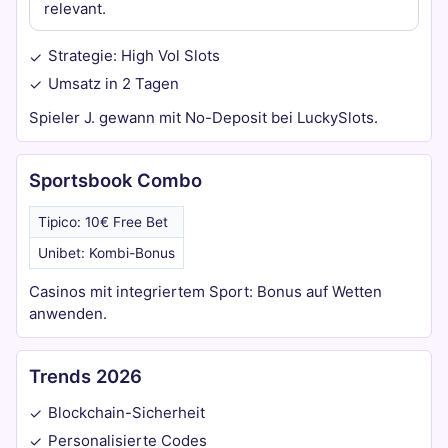
relevant.
Strategie: High Vol Slots
✓
Umsatz in 2 Tagen
✓
Spieler J. gewann mit No-Deposit bei LuckySlots.
Sportsbook Combo
Tipico: 10€ Free Bet
Unibet: Kombi-Bonus
Casinos mit integriertem Sport: Bonus auf Wetten
anwenden.
Trends 2026
Blockchain-Sicherheit
✓
Personalisierte Codes
✓