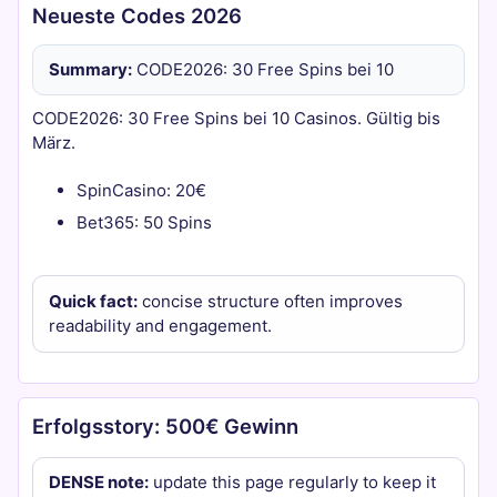
Neueste Codes 2026
Summary:
CODE2026: 30 Free Spins bei 10
CODE2026: 30 Free Spins bei 10 Casinos. Gültig bis
März.
SpinCasino: 20€
Bet365: 50 Spins
Quick fact:
concise structure often improves
readability and engagement.
Erfolgsstory: 500€ Gewinn
DENSE note:
update this page regularly to keep it