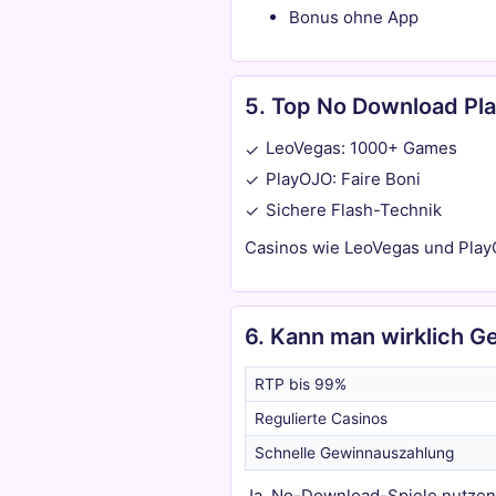
Bonus ohne App
5. Top No Download Pl
LeoVegas: 1000+ Games
✓
PlayOJO: Faire Boni
✓
Sichere Flash-Technik
✓
Casinos wie LeoVegas und PlayOJ
6. Kann man wirklich G
RTP bis 99%
Regulierte Casinos
Schnelle Gewinnauszahlung
Ja, No-Download-Spiele nutzen 