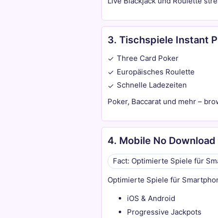
Live Blackjack und Roulette str
3. Tischspiele Instant P
Three Card Poker
✓
Europäisches Roulette
✓
Schnelle Ladezeiten
✓
Poker, Baccarat und mehr – bro
4. Mobile No Download
Fact: Optimierte Spiele für Sm
Optimierte Spiele für Smartphone
iOS & Android
Progressive Jackpots