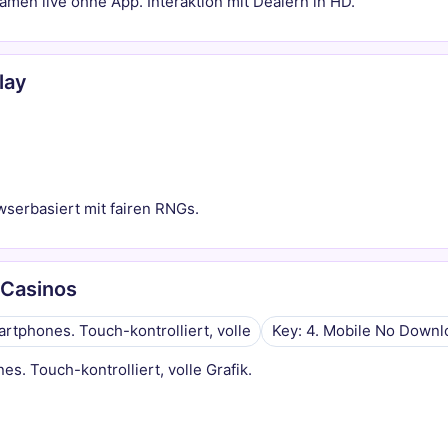
eamen live ohne App. Interaktion mit Dealern in HD.
lay
wserbasiert mit fairen RNGs.
 Casinos
artphones. Touch-kontrolliert, volle
Key: 4. Mobile No Downl
s. Touch-kontrolliert, volle Grafik.