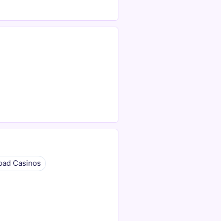
oad Casinos