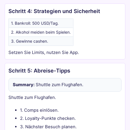
Schritt 4: Strategien und Sicherheit
1. Bankroll: 500 USD/Tag.
2. Alkohol meiden beim Spielen.
3. Gewinne cashen.
Setzen Sie Limits, nutzen Sie App.
Schritt 5: Abreise-Tipps
Summary:
Shuttle zum Flughafen.
Shuttle zum Flughafen.
1. Comps einlösen.
2. Loyalty-Punkte checken.
3. Nächster Besuch planen.