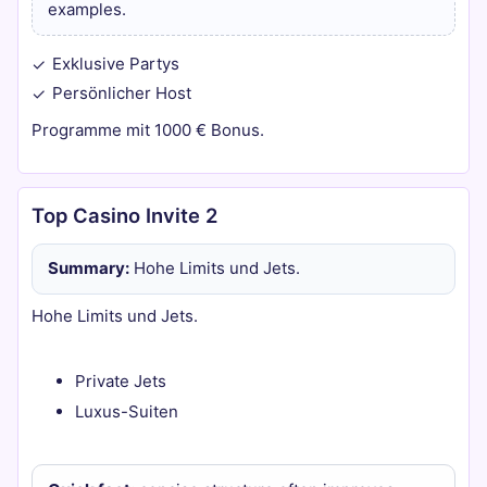
examples.
Exklusive Partys
✓
Persönlicher Host
✓
Programme mit 1000 € Bonus.
Top Casino Invite 2
Summary:
Hohe Limits und Jets.
Hohe Limits und Jets.
Private Jets
Luxus-Suiten