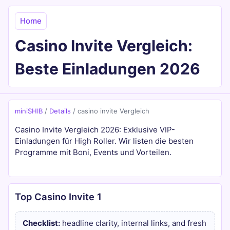
Home
Casino Invite Vergleich:
Beste Einladungen 2026
miniSHIB
/
Details
/
casino invite Vergleich
Casino Invite Vergleich 2026: Exklusive VIP-
Einladungen für High Roller. Wir listen die besten
Programme mit Boni, Events und Vorteilen.
Top Casino Invite 1
Checklist:
headline clarity, internal links, and fresh