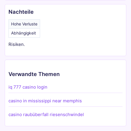
Nachteile
Hohe Verluste
Abhängigkeit
Risiken.
Verwandte Themen
iq 777 casino login
casino in mississippi near memphis
casino raubüberfall riesenschwindel