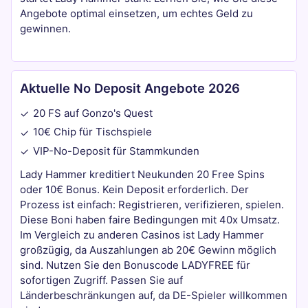
Angebote optimal einsetzen, um echtes Geld zu
gewinnen.
Aktuelle No Deposit Angebote 2026
20 FS auf Gonzo's Quest
✓
10€ Chip für Tischspiele
✓
VIP-No-Deposit für Stammkunden
✓
Lady Hammer kreditiert Neukunden 20 Free Spins
oder 10€ Bonus. Kein Deposit erforderlich. Der
Prozess ist einfach: Registrieren, verifizieren, spielen.
Diese Boni haben faire Bedingungen mit 40x Umsatz.
Im Vergleich zu anderen Casinos ist Lady Hammer
großzügig, da Auszahlungen ab 20€ Gewinn möglich
sind. Nutzen Sie den Bonuscode LADYFREE für
sofortigen Zugriff. Passen Sie auf
Länderbeschränkungen auf, da DE-Spieler willkommen