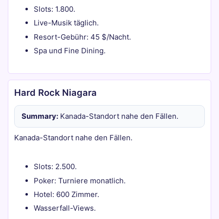
Slots: 1.800.
Live-Musik täglich.
Resort-Gebühr: 45 $/Nacht.
Spa und Fine Dining.
Hard Rock Niagara
Summary:
Kanada-Standort nahe den Fällen.
Kanada-Standort nahe den Fällen.
Slots: 2.500.
Poker: Turniere monatlich.
Hotel: 600 Zimmer.
Wasserfall-Views.