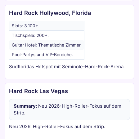
Hard Rock Hollywood, Florida
Slots: 3.100+.
Tischspiele: 200+.
Guitar Hotel: Thematische Zimmer.
Pool-Partys und VIP-Bereiche.
Südfloridas Hotspot mit Seminole-Hard-Rock-Arena.
Hard Rock Las Vegas
Summary:
Neu 2026: High-Roller-Fokus auf dem
Strip.
Neu 2026: High-Roller-Fokus auf dem Strip.