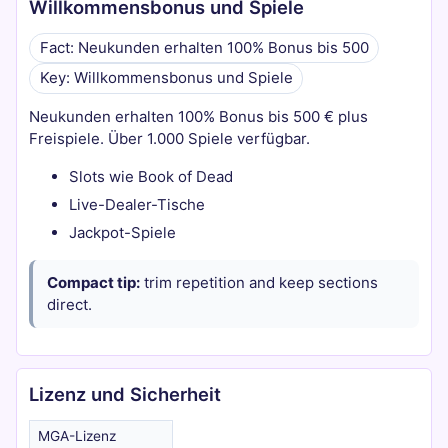
Willkommensbonus und Spiele
Fact: Neukunden erhalten 100% Bonus bis 500
Key: Willkommensbonus und Spiele
Neukunden erhalten 100% Bonus bis 500 € plus
Freispiele. Über 1.000 Spiele verfügbar.
Slots wie Book of Dead
Live-Dealer-Tische
Jackpot-Spiele
Compact tip:
trim repetition and keep sections
direct.
Lizenz und Sicherheit
MGA-Lizenz