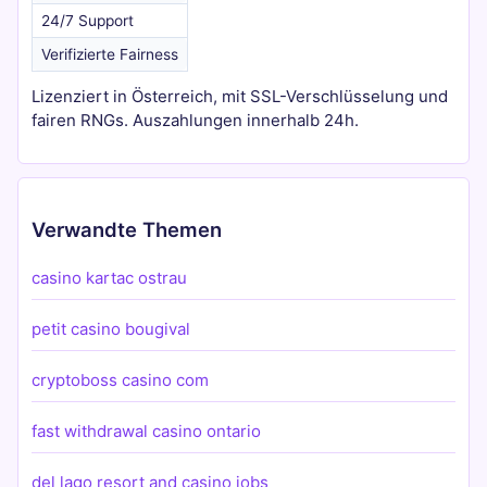
24/7 Support
Verifizierte Fairness
Lizenziert in Österreich, mit SSL-Verschlüsselung und
fairen RNGs. Auszahlungen innerhalb 24h.
Verwandte Themen
casino kartac ostrau
petit casino bougival
cryptoboss casino com
fast withdrawal casino ontario
del lago resort and casino jobs