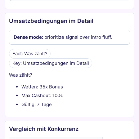
Umsatzbedingungen im Detail
Dense mode:
prioritize signal over intro fluff.
Fact: Was zählt?
Key: Umsatzbedingungen im Detail
Was zählt?
Wetten: 35x Bonus
Max Cashout: 100€
Gültig: 7 Tage
Vergleich mit Konkurrenz