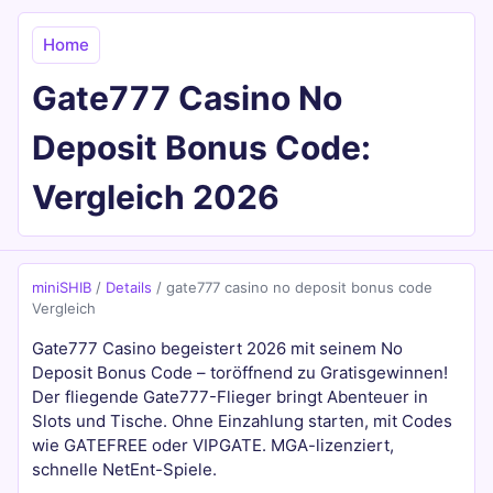
Home
Gate777 Casino No
Deposit Bonus Code:
Vergleich 2026
miniSHIB
/
Details
/
gate777 casino no deposit bonus code
Vergleich
Gate777 Casino begeistert 2026 mit seinem No
Deposit Bonus Code – toröffnend zu Gratisgewinnen!
Der fliegende Gate777-Flieger bringt Abenteuer in
Slots und Tische. Ohne Einzahlung starten, mit Codes
wie GATEFREE oder VIPGATE. MGA-lizenziert,
schnelle NetEnt-Spiele.