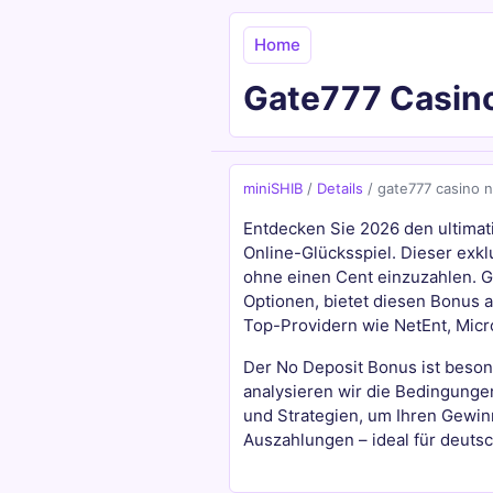
Home
Gate777 Casino
miniSHIB
/
Details
/
gate777 casino 
Entdecken Sie 2026 den ultimat
Online-Glücksspiel. Dieser exkl
ohne einen Cent einzuzahlen. G
Optionen, bietet diesen Bonus 
Top-Providern wie NetEnt, Micr
Der No Deposit Bonus ist besonde
analysieren wir die Bedingungen
und Strategien, um Ihren Gewin
Auszahlungen – ideal für deutsc