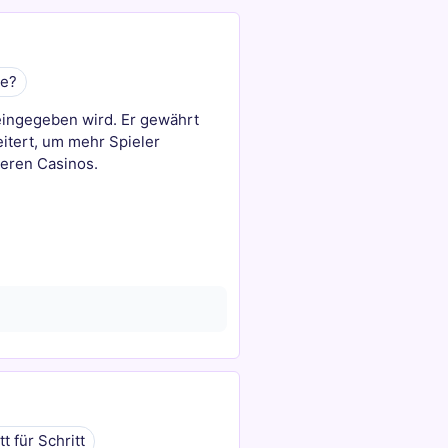
de?
 eingegeben wird. Er gewährt
itert, um mehr Spieler
deren Casinos.
t für Schritt