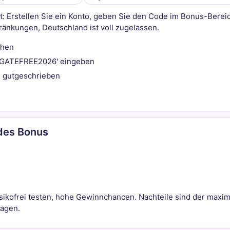
rt: Erstellen Sie ein Konto, geben Sie den Code im Bonus-Bereic
ränkungen, Deutschland ist voll zugelassen.
ehen
 'GATEFREE2026' eingeben
h gutgeschrieben
 des Bonus
Risikofrei testen, hohe Gewinnchancen. Nachteile sind der max
Tagen.