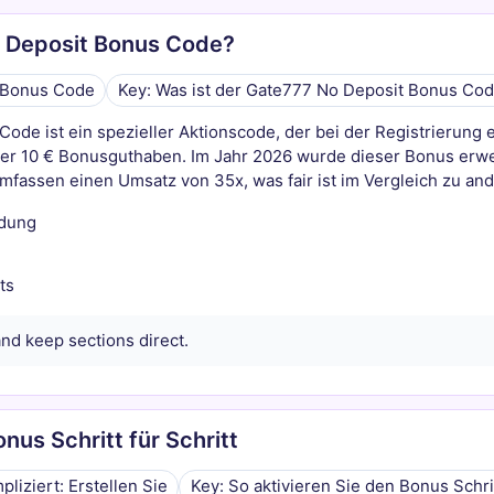
o Deposit Bonus Code?
t Bonus Code
Key: Was ist der Gate777 No Deposit Bonus Co
ode ist ein spezieller Aktionscode, der bei der Registrierung
der 10 € Bonusguthaben. Im Jahr 2026 wurde dieser Bonus erwe
fassen einen Umsatz von 35x, was fair ist im Vergleich zu an
ldung
ts
and keep sections direct.
nus Schritt für Schritt
pliziert: Erstellen Sie
Key: So aktivieren Sie den Bonus Schrit