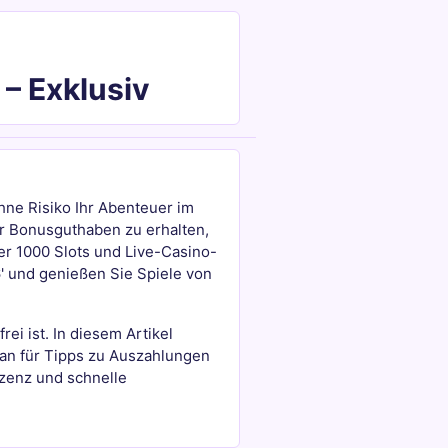
– Exklusiv
ne Risiko Ihr Abenteuer im
er Bonusguthaben zu erhalten,
er 1000 Slots und Live-Casino-
' und genießen Sie Spiele von
ei ist. In diesem Artikel
ran für Tipps zu Auszahlungen
izenz und schnelle