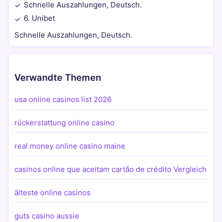
Schnelle Auszahlungen, Deutsch.
✓
6. Unibet
✓
Schnelle Auszahlungen, Deutsch.
Verwandte Themen
usa online casinos list 2026
rückerstattung online casino
real money online casino maine
casinos online que aceitam cartão de crédito Vergleich
älteste online casinos
guts casino aussie