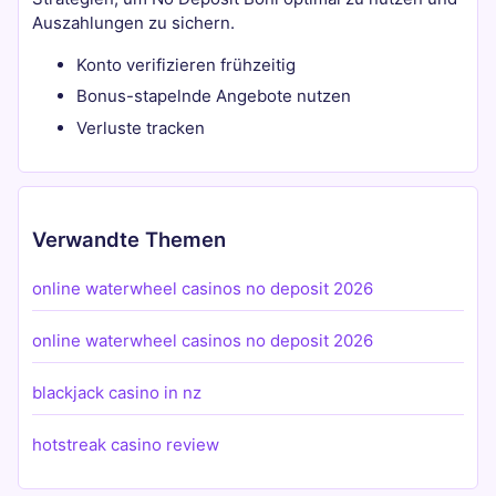
Auszahlungen zu sichern.
Konto verifizieren frühzeitig
Bonus-stapelnde Angebote nutzen
Verluste tracken
Verwandte Themen
online waterwheel casinos no deposit 2026
online waterwheel casinos no deposit 2026
blackjack casino in nz
hotstreak casino review