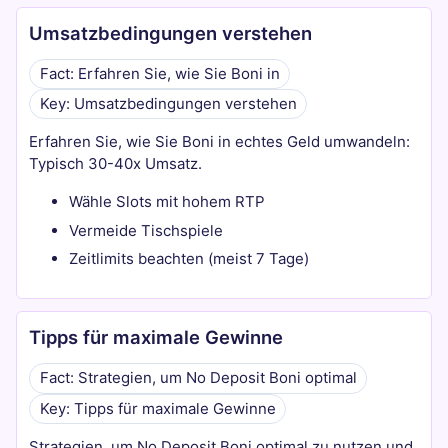
Umsatzbedingungen verstehen
Fact: Erfahren Sie, wie Sie Boni in
Key: Umsatzbedingungen verstehen
Erfahren Sie, wie Sie Boni in echtes Geld umwandeln:
Typisch 30-40x Umsatz.
Wähle Slots mit hohem RTP
Vermeide Tischspiele
Zeitlimits beachten (meist 7 Tage)
Tipps für maximale Gewinne
Fact: Strategien, um No Deposit Boni optimal
Key: Tipps für maximale Gewinne
Strategien, um No Deposit Boni optimal zu nutzen und