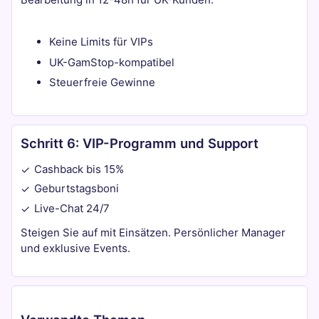
Keine Limits für VIPs
UK-GamStop-kompatibel
Steuerfreie Gewinne
Schritt 6: VIP-Programm und Support
Cashback bis 15%
✓
Geburtstagsboni
✓
Live-Chat 24/7
✓
Steigen Sie auf mit Einsätzen. Persönlicher Manager
und exklusive Events.