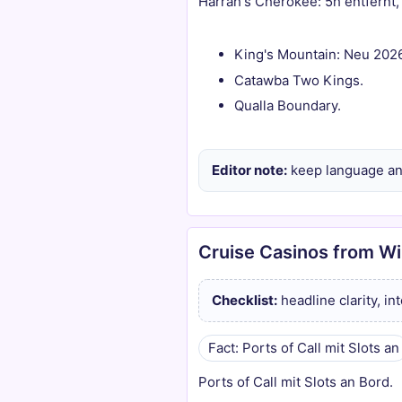
Harrah's Cherokee: 5h entfernt,
King's Mountain: Neu 2026
Catawba Two Kings.
Qualla Boundary.
Editor note:
keep language and
Cruise Casinos from W
Checklist:
headline clarity, in
Fact: Ports of Call mit Slots an
Ports of Call mit Slots an Bord.