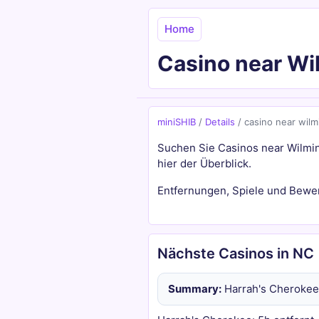
Home
Casino near Wi
miniSHIB
/
Details
/
casino near wilm
Suchen Sie Casinos near Wilmin
hier der Überblick.
Entfernungen, Spiele und Bewer
Nächste Casinos in NC
Summary:
Harrah's Cherokee: