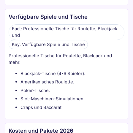
Verfügbare Spiele und Tische
Fact: Professionelle Tische für Roulette, Blackjack
und
Key: Verfügbare Spiele und Tische
Professionelle Tische für Roulette, Blackjack und
mehr.
Blackjack-Tische (4-6 Spieler).
Amerikanisches Roulette.
Poker-Tische.
Slot-Maschinen-Simulationen.
Craps und Baccarat.
Kosten und Pakete 2026