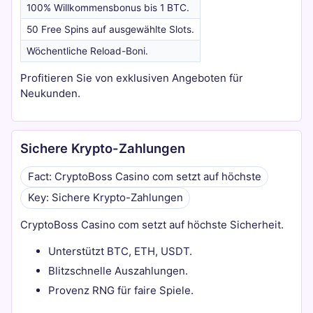
100% Willkommensbonus bis 1 BTC.
50 Free Spins auf ausgewählte Slots.
Wöchentliche Reload-Boni.
Profitieren Sie von exklusiven Angeboten für
Neukunden.
Sichere Krypto-Zahlungen
Fact: CryptoBoss Casino com setzt auf höchste
Key: Sichere Krypto-Zahlungen
CryptoBoss Casino com setzt auf höchste Sicherheit.
Unterstützt BTC, ETH, USDT.
Blitzschnelle Auszahlungen.
Provenz RNG für faire Spiele.