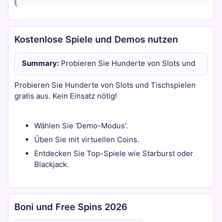
Kostenlose Spiele und Demos nutzen
Summary:
Probieren Sie Hunderte von Slots und
Probieren Sie Hunderte von Slots und Tischspielen
gratis aus. Kein Einsatz nötig!
Wählen Sie 'Demo-Modus'.
Üben Sie mit virtuellen Coins.
Entdecken Sie Top-Spiele wie Starburst oder
Blackjack.
Boni und Free Spins 2026