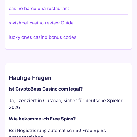
casino barcelona restaurant
swishbet casino review Guide
lucky ones casino bonus codes
Häufige Fragen
Ist CryptoBoss Casino com legal?
Ja, lizenziert in Curacao, sicher für deutsche Spieler
2026.
Wie bekomme ich Free Spins?
Bei Registrierung automatisch 50 Free Spins