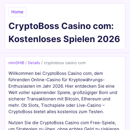
Home
CryptoBoss Casino com:
Kostenloses Spielen 2026
miniSHIB
/
Details
/
cryptoboss casino com
Willkommen bei CryptoBoss Casino com, dem
führenden Online-Casino für Kryptowährungs-
Enthusiasten im Jahr 2026. Hier entdecken Sie eine
Welt voller spannender Spiele, großzügiger Boni und
sicherer Transaktionen mit Bitcoin, Ethereum und
mehr. Ob Slots, Tischspiele oder Live-Casino –
CryptoBoss bietet alles kostenlos zum Testen.
Nutzen Sie die CryptoBoss Casino com Free-Spiele,
um Strategien zu üben, ohne echtes Geld zu riskieren.