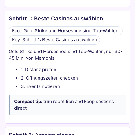
Schritt 1: Beste Casinos auswählen
Fact: Gold Strike und Horseshoe sind Top-Wahlen,
Key: Schritt 1: Beste Casinos auswählen
Gold Strike und Horseshoe sind Top-Wahlen, nur 30-
45 Min. von Memphis.
1. Distanz prüfen
2. Öffnungszeiten checken
3. Events notieren
Compact tip:
trim repetition and keep sections
direct.
Schritt 2: Anreise planen