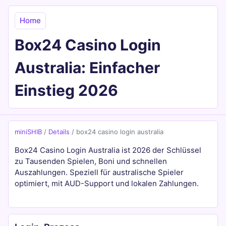
Home
Box24 Casino Login
Australia: Einfacher
Einstieg 2026
miniSHIB
/
Details
/
box24 casino login australia
Box24 Casino Login Australia ist 2026 der Schlüssel
zu Tausenden Spielen, Boni und schnellen
Auszahlungen. Speziell für australische Spieler
optimiert, mit AUD-Support und lokalen Zahlungen.