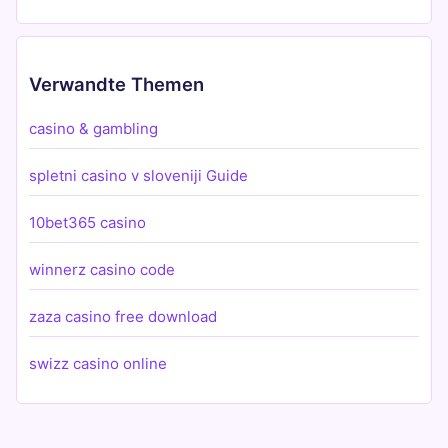
Verwandte Themen
casino & gambling
spletni casino v sloveniji Guide
10bet365 casino
winnerz casino code
zaza casino free download
swizz casino online