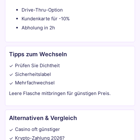
Drive-Thru-Option
Kundenkarte für -10%
Abholung in 2h
Tipps zum Wechseln
Prüfen Sie Dichtheit
✓
Sicherheitslabel
✓
Mehrfachwechsel
✓
Leere Flasche mitbringen für günstigen Preis.
Alternativen & Vergleich
Casino oft günstiger
✓
Krypto-Zahlung 2026?
✓