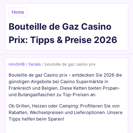
Home
Bouteille de Gaz Casino
Prix: Tipps & Preise 2026
miniSHIB
/
Details
/
bouteille de gaz casino prix
Bouteille de gaz Casino prix – entdecken Sie 2026 die
günstigen Angebote bei Casino Supermärkte in
Frankreich und Belgien. Diese Ketten bieten Propan-
und Butangasflaschen zu Top-Preisen an.
Ob Grillen, Heizen oder Camping: Profitieren Sie von
Rabatten, Wechselpreisen und Lieferoptionen. Unsere
Tipps helfen beim Sparen!