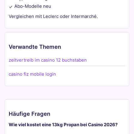
Abo-Modelle neu
✓
Vergleichen mit Leclerc oder Intermarché.
Verwandte Themen
zeitvertreib im casino 12 buchstaben
casino fiz mobile login
Häufige Fragen
Wie viel kostet eine 13kg Propan bei Casino 2026?