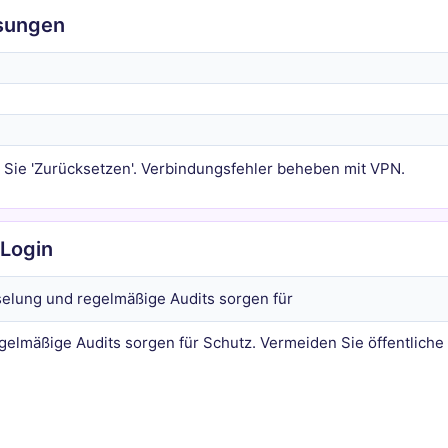
ösungen
Sie 'Zurücksetzen'. Verbindungsfehler beheben mit VPN.
 Login
lung und regelmäßige Audits sorgen für
lmäßige Audits sorgen für Schutz. Vermeiden Sie öffentliche