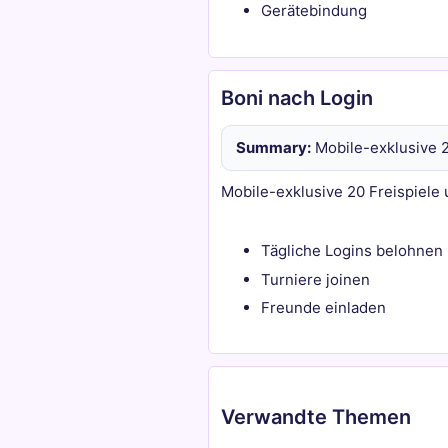
Gerätebindung
Boni nach Login
Summary:
Mobile-exklusive 2
Mobile-exklusive 20 Freispiele
Tägliche Logins belohnen
Turniere joinen
Freunde einladen
Verwandte Themen