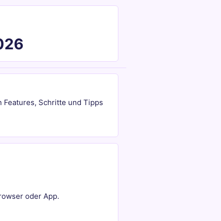
2026
 Features, Schritte und Tipps
Browser oder App.