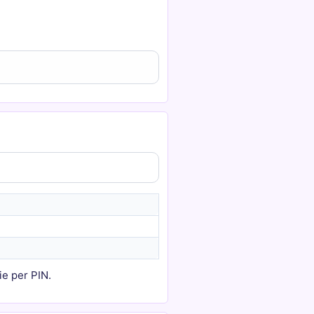
ie per PIN.