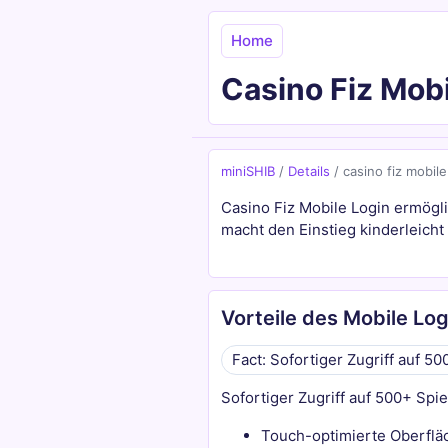
Home
Casino Fiz Mobi
miniSHIB
/
Details
/
casino fiz mobile
Casino Fiz Mobile Login ermögli
macht den Einstieg kinderleicht
Vorteile des Mobile Log
Fact: Sofortiger Zugriff auf 50
Sofortiger Zugriff auf 500+ Spi
Touch-optimierte Oberflä