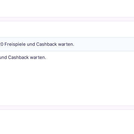
0 Freispiele und Cashback warten.
 und Cashback warten.