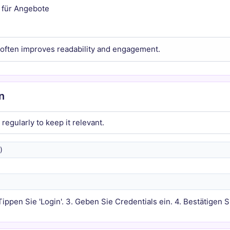
 für Angebote
 often improves readability and engagement.
n
regularly to keep it relevant.
)
Tippen Sie 'Login'. 3. Geben Sie Credentials ein. 4. Bestätigen S