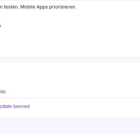
 testen. Mobile Apps priorisieren.
n
ide
update banned