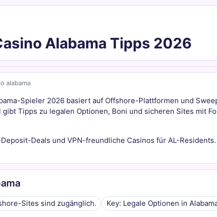
Casino Alabama Tipps 2026
no alabama
abama-Spieler 2026 basiert auf Offshore-Plattformen und Swee
el gibt Tipps zu legalen Optionen, Boni und sicheren Sites mit 
-Deposit-Deals und VPN-freundliche Casinos für AL-Residents.
abama
hore-Sites sind zugänglich.
Key: Legale Optionen in Alabam