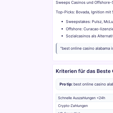
Sweeps Casinos und Offshore-Si
Top-Picks: Bovada, Ignition mi
Sweepstakes: Pulsz, McL
Offshore: Curacao-lizenzi
Sozialcasinos als Alternat
"best online casino alabama 
Kriterien für das Beste
Pro tip:
best online casino ala
Schnelle Auszahlungen <24h
Crypto-Zahlungen