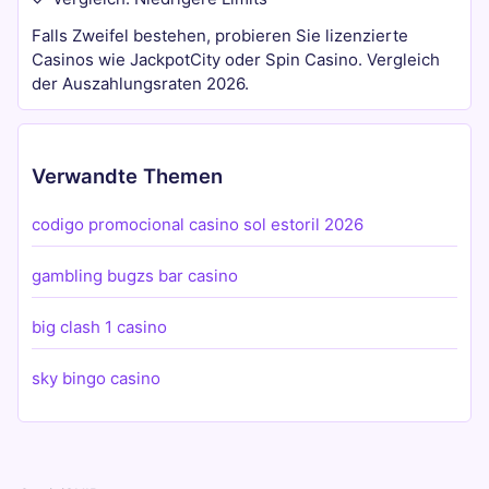
Falls Zweifel bestehen, probieren Sie lizenzierte
Casinos wie JackpotCity oder Spin Casino. Vergleich
der Auszahlungsraten 2026.
Verwandte Themen
codigo promocional casino sol estoril 2026
gambling bugzs bar casino
big clash 1 casino
sky bingo casino