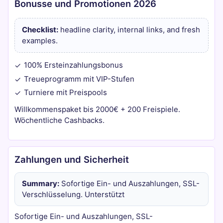
Bonusse und Promotionen 2026
Checklist:
headline clarity, internal links, and fresh
examples.
100% Ersteinzahlungsbonus
✓
Treueprogramm mit VIP-Stufen
✓
Turniere mit Preispools
✓
Willkommenspaket bis 2000€ + 200 Freispiele.
Wöchentliche Cashbacks.
Zahlungen und Sicherheit
Summary:
Sofortige Ein- und Auszahlungen, SSL-
Verschlüsselung. Unterstützt
Sofortige Ein- und Auszahlungen, SSL-