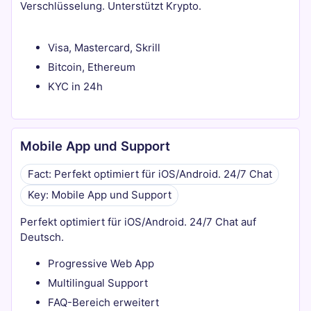
Verschlüsselung. Unterstützt Krypto.
Visa, Mastercard, Skrill
Bitcoin, Ethereum
KYC in 24h
Mobile App und Support
Fact: Perfekt optimiert für iOS/Android. 24/7 Chat
Key: Mobile App und Support
Perfekt optimiert für iOS/Android. 24/7 Chat auf
Deutsch.
Progressive Web App
Multilingual Support
FAQ-Bereich erweitert