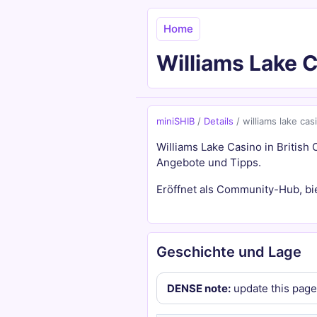
Home
Williams Lake C
miniSHIB
/
Details
/
williams lake ca
Williams Lake Casino in British
Angebote und Tipps.
Eröffnet als Community-Hub, bi
Geschichte und Lage
DENSE note:
update this page 