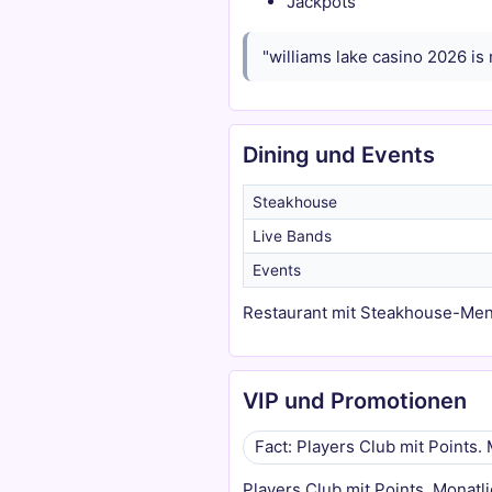
Jackpots
"williams lake casino 2026 i
Dining und Events
Steakhouse
Live Bands
Events
Restaurant mit Steakhouse-Menü,
VIP und Promotionen
Fact: Players Club mit Points.
Players Club mit Points. Monatl