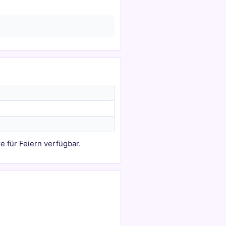
e für Feiern verfügbar.
.