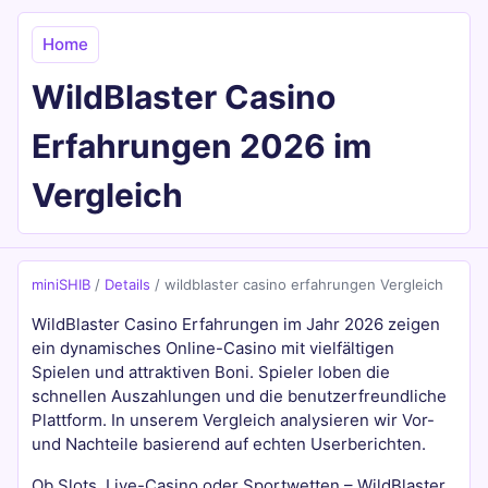
Home
WildBlaster Casino
Erfahrungen 2026 im
Vergleich
miniSHIB
/
Details
/
wildblaster casino erfahrungen Vergleich
WildBlaster Casino Erfahrungen im Jahr 2026 zeigen
ein dynamisches Online-Casino mit vielfältigen
Spielen und attraktiven Boni. Spieler loben die
schnellen Auszahlungen und die benutzerfreundliche
Plattform. In unserem Vergleich analysieren wir Vor-
und Nachteile basierend auf echten Userberichten.
Ob Slots, Live-Casino oder Sportwetten – WildBlaster