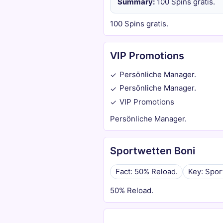
Summary:
100 Spins gratis.
100 Spins gratis.
VIP Promotions
Persönliche Manager.
✓
Persönliche Manager.
✓
VIP Promotions
✓
Persönliche Manager.
Sportwetten Boni
Fact: 50% Reload.
Key: Spor
50% Reload.