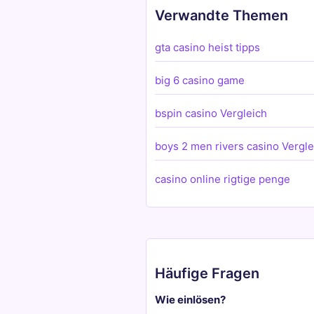
Verwandte Themen
gta casino heist tipps
big 6 casino game
bspin casino Vergleich
boys 2 men rivers casino Vergle
casino online rigtige penge
Häufige Fragen
Wie einlösen?