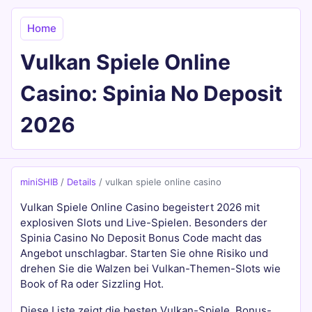
Home
Vulkan Spiele Online
Casino: Spinia No Deposit
2026
miniSHIB
/
Details
/
vulkan spiele online casino
Vulkan Spiele Online Casino begeistert 2026 mit
explosiven Slots und Live-Spielen. Besonders der
Spinia Casino No Deposit Bonus Code macht das
Angebot unschlagbar. Starten Sie ohne Risiko und
drehen Sie die Walzen bei Vulkan-Themen-Slots wie
Book of Ra oder Sizzling Hot.
Diese Liste zeigt die besten Vulkan-Spiele, Bonus-