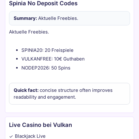
Spinia No Deposit Codes
Summary:
Aktuelle Freebies.
Aktuelle Freebies.
SPINIA20: 20 Freispiele
VULKANFREE: 10€ Guthaben
NODEP2026: 50 Spins
Quick fact:
concise structure often improves
readability and engagement.
Live Casino bei Vulkan
Blackjack Live
✓