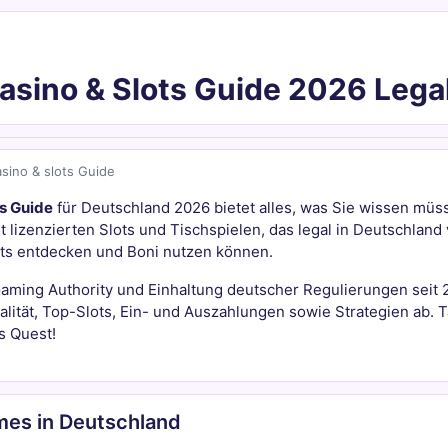
asino & Slots Guide 2026 Lega
asino & slots Guide
s Guide
für Deutschland 2026 bietet alles, was Sie wissen müss
lizenzierten Slots und Tischspielen, das legal in Deutschland v
lots entdecken und Boni nutzen können.
Gaming Authority und Einhaltung deutscher Regulierungen seit 
galität, Top-Slots, Ein- und Auszahlungen sowie Strategien ab. 
s Quest!
ames in Deutschland