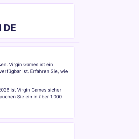
l DE
en. Virgin Games ist ein
erfügbar ist. Erfahren Sie, wie
2026 ist Virgin Games sicher
Tauchen Sie ein in über 1.000