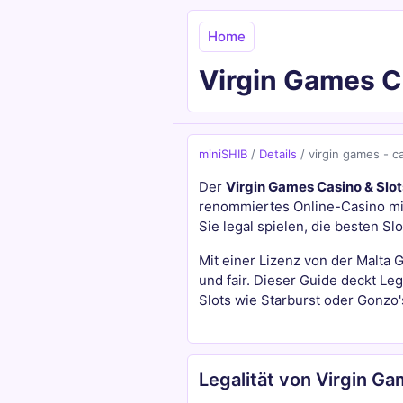
Home
Virgin Games C
miniSHIB
/
Details
/
virgin games - c
Der
Virgin Games Casino & Slot
renommiertes Online-Casino mit 
Sie legal spielen, die besten S
Mit einer Lizenz von der Malta 
und fair. Dieser Guide deckt Le
Slots wie Starburst oder Gonzo'
Legalität von Virgin G