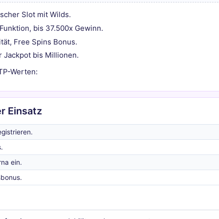
ischer Slot mit Wilds.
Funktion, bis 37.500x Gewinn.
ität, Free Spins Bonus.
 Jackpot bis Millionen.
RTP-Werten:
r Einsatz
egistrieren.
.
rna ein.
sbonus.