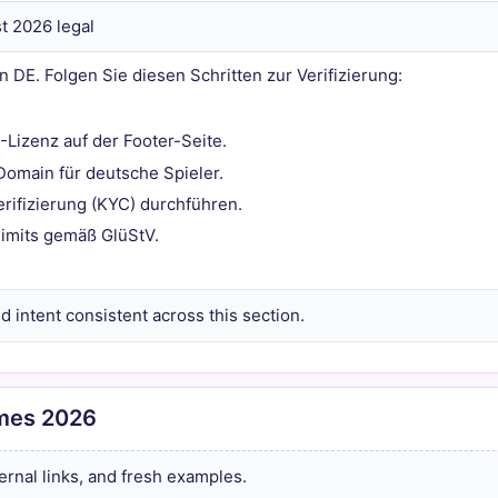
t 2026 legal
in DE. Folgen Sie diesen Schritten zur Verifizierung:
-Lizenz auf der Footer-Seite.
Domain für deutsche Spieler.
verifizierung (KYC) durchführen.
limits gemäß GlüStV.
 intent consistent across this section.
ames 2026
ternal links, and fresh examples.