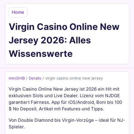
Home
Virgin Casino Online New
Jersey 2026: Alles
Wissenswerte
miniSHIB
/
Details
/
virgin casino online new jersey
Virgin Casino Online New Jersey ist 2026 ein Hit mit
exklusiven Slots und Live Dealer. Lizenz vom NJDGE
garantiert Fairness. App für iOS/Android, Boni bis 100
$ No Deposit. Artikel mit Features und Tipps.
Von Double Diamond bis Virgin-Vorzüge – ideal für NJ-
Spieler.