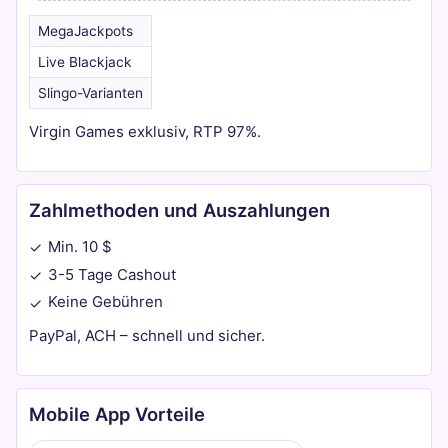
MegaJackpots
Live Blackjack
Slingo-Varianten
Virgin Games exklusiv, RTP 97%.
Zahlmethoden und Auszahlungen
Min. 10 $
✓
3-5 Tage Cashout
✓
Keine Gebühren
✓
PayPal, ACH – schnell und sicher.
Mobile App Vorteile