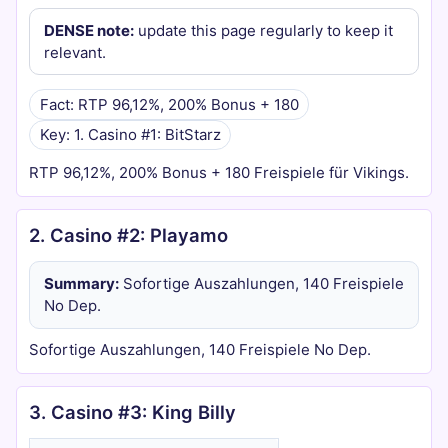
DENSE note:
update this page regularly to keep it
relevant.
Fact: RTP 96,12%, 200% Bonus + 180
Key: 1. Casino #1: BitStarz
RTP 96,12%, 200% Bonus + 180 Freispiele für Vikings.
2. Casino #2: Playamo
Summary:
Sofortige Auszahlungen, 140 Freispiele
No Dep.
Sofortige Auszahlungen, 140 Freispiele No Dep.
3. Casino #3: King Billy